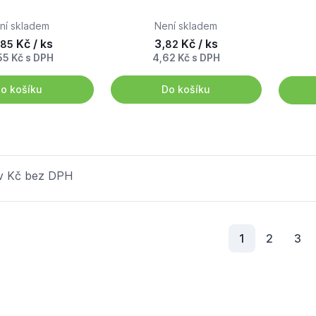
ní skladem
Není skladem
Kč / ks
3,
Kč / ks
85
82
55 Kč s DPH
4,62 Kč s DPH
o košíku
Do košíku
 v Kč bez DPH
Aktuální strá
1
2
3