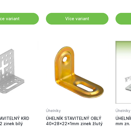
ce variant
Více variant
Úhelníky
Úhelníky
TAVITELNÝ KRD
ÚHELNÍK STAVITELNÝ OBLÝ
ÚHELNÍK
 zinek bílý
40x28x22x1mm zinek žlutý
mm zn. 