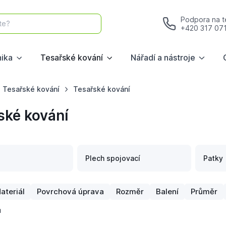
Podpora na te
te?
+420 317 07
nika
Tesařské kování
Nářadí a nástroje
Tesařské kování
Tesařské kování
ské kování
Plech spojovací
Patky
ateriál
Povrchová úprava
Rozměr
Balení
Průměr
ů