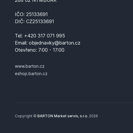
288 02 NYMBURK
IČO: 25133691
DIČ: CZ25133691
Tel:
+420 317 071 995
Email:
objednavky@barton.cz
Otevřeno:
7:00 - 17:00
www.barton.cz
eshop.barton.cz
Copyright ©
BARTON Market servis, s.r.o.
2026