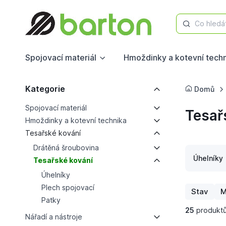
Co hledá
Spojovací materiál
Hmoždinky a kotevní tech
Kategorie
Domů
Spojovací materiál
Tesař
Hmoždinky a kotevní technika
Tesařské kování
Drátěná šroubovina
Úhelníky
Tesařské kování
Úhelníky
Plech spojovací
Stav
M
Patky
25
produkt
Nářadí a nástroje