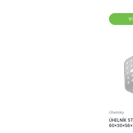
Ví
Úhelníky
ÚHELNÍK S
60x30x56x2