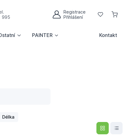
l.
Registrace
Oblíbené
1 995
Přihlášení
Můj účet
Ostatní
PAINTER
Kontakt
Délka