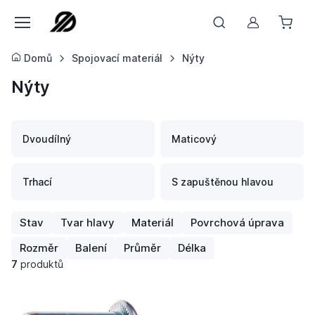
Můj účet
Domů
Spojovací materiál
Nýty
Nýty
Dvoudílný
Maticový
Trhací
S zapuštěnou hlavou
Stav
Tvar hlavy
Materiál
Povrchová úprava
Rozměr
Balení
Průměr
Délka
7
produktů