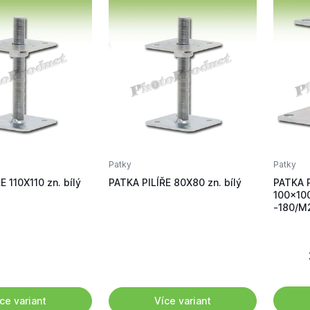
Patky
Patky
E 110X110 zn. bílý
PATKA PILÍŘE 80X80 zn. bílý
PATKA P
100x100
-180/M
ce variant
Více variant