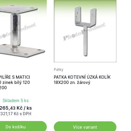
Patky
ILÍŘE S MATICI
PATKA KOTEVNÍ ÚZKÁ KOLÍK
 zinek bílý 120
18X200 zn. žárový
200
Skladem 5 ks
265,
Kč / ks
43
321,17 Kč s DPH
Do košíku
Více variant