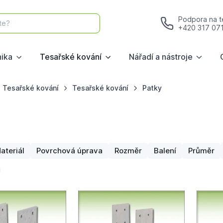
Podpora na te
te?
+420 317 07
nika
Tesařské kování
Nářadí a nástroje
Tesařské kování
Tesařské kování
Patky
ateriál
Povrchová úprava
Rozměr
Balení
Průměr
ů