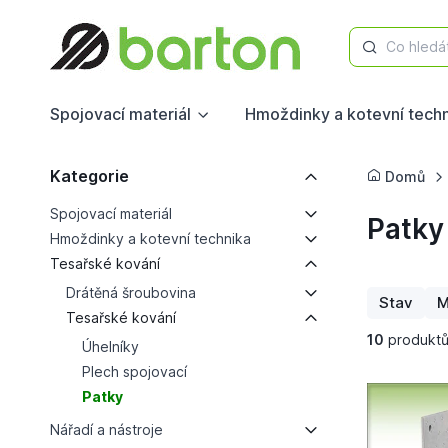
Co hledá
Spojovací materiál
Hmoždinky a kotevní tech
Kategorie
Domů
Spojovací materiál
Patky
Hmoždinky a kotevní technika
Tesařské kování
Drátěná šroubovina
Stav
M
Tesařské kování
10
produkt
Úhelníky
Plech spojovací
Patky
Nářadí a nástroje