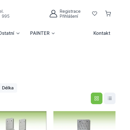
l.
Registrace
Oblíbené
1 995
Přihlášení
Můj účet
Ostatní
PAINTER
Kontakt
Délka