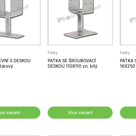
Patky
Patky
EVNÍ S DESKOU
PATKA SE ŠROUBOVACÍ
PATKA 
žárový
DESKOU 110X110 zn. bílý
16X250 
ce variant
Více variant