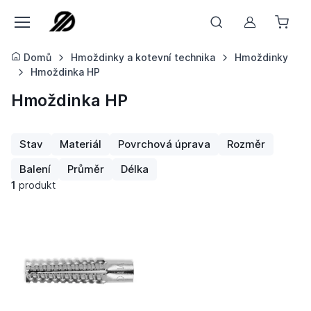
Můj účet
Domů
Hmoždinky a kotevní technika
Hmoždinky
Hmoždinka HP
Hmoždinka HP
Stav
Materiál
Povrchová úprava
Rozměr
Balení
Průměr
Délka
1
produkt