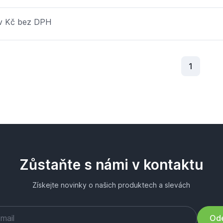
 v Kč bez DPH
Aktuální
1
Zůstaňte s námi v kontaktu
Získejte novinky o našich produktech a slevách
Ode