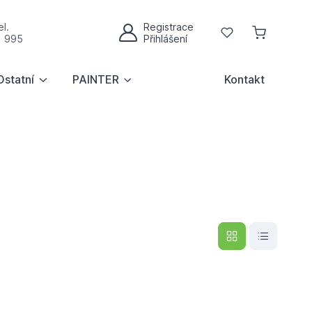
l.
Registrace
Oblíbené
1 995
Přihlášení
Můj účet
Ostatní
PAINTER
Kontakt