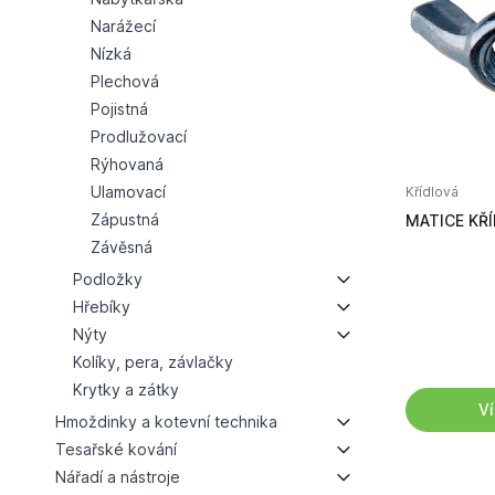
Narážecí
Nízká
Plechová
Pojistná
Prodlužovací
Rýhovaná
Ulamovací
Křídlová
Zápustná
MATICE KŘ
Závěsná
Podložky
Hřebíky
Nýty
Kolíky, pera, závlačky
Krytky a zátky
Ví
Hmoždinky a kotevní technika
Tesařské kování
Nářadí a nástroje