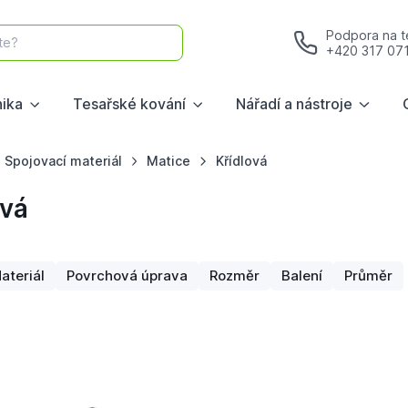
Podpora na te
te?
+420 317 07
nika
Tesařské kování
Nářadí a nástroje
Spojovací materiál
Matice
Křídlová
ová
ateriál
Povrchová úprava
Rozměr
Balení
Průměr