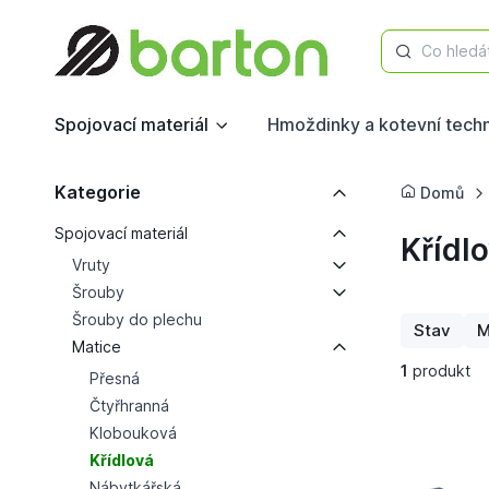
Co hledá
Spojovací materiál
Hmoždinky a kotevní tech
Kategorie
Domů
Spojovací materiál
Křídl
Vruty
Šrouby
Šrouby do plechu
Stav
M
Matice
1
produkt
Přesná
Čtyřhranná
Klobouková
Křídlová
Nábytkářská