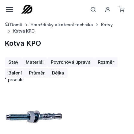
Můj účet
Domů
Hmoždinky a kotevní technika
Kotvy
Kotva KPO
Kotva KPO
Stav
Materiál
Povrchová úprava
Rozměr
Balení
Průměr
Délka
1
produkt