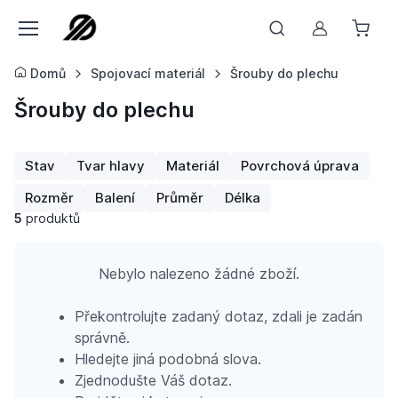
Můj účet
Domů
Spojovací materiál
Šrouby do plechu
Šrouby do plechu
Stav
Tvar hlavy
Materiál
Povrchová úprava
Rozměr
Balení
Průměr
Délka
5
produktů
Nebylo nalezeno žádné zboží.
Překontrolujte zadaný dotaz, zdali je zadán
správně.
Hledejte jiná podobná slova.
Zjednodušte Váš dotaz.