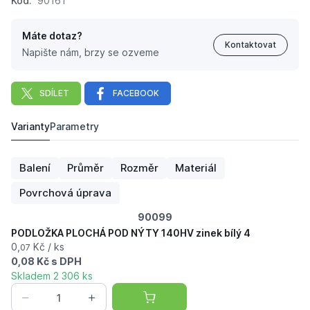
Kód:
90161
Máte dotaz?
Kontaktovat
Napište nám, brzy se ozveme
SDÍLET
FACEBOOK
Varianty
Parametry
PODLOŽKA PLOCHÁ POD NÝTY nerez 12
3,
Kč
09
Balení
Průměr
Rozměr
Materiál
Povrchová úprava
90099
PODLOŽKA PLOCHÁ POD NÝTY 140HV zinek bílý 4
0,
Kč / ks
07
0,08 Kč s DPH
Skladem 2 306 ks