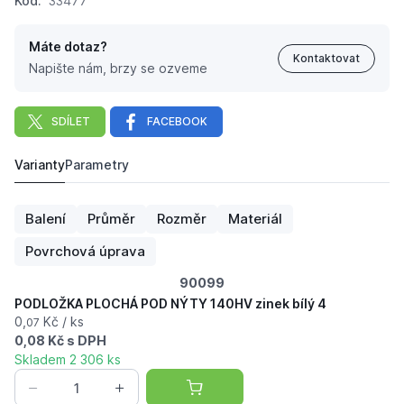
Kód:
33477
Máte dotaz?
Kontaktovat
Napište nám, brzy se ozveme
SDÍLET
FACEBOOK
Varianty
Parametry
PODLOŽKA PLOCHÁ POD NÝTY 140HV zinek bílý 5
9,
Kč
27
Balení
Průměr
Rozměr
Materiál
Povrchová úprava
90099
PODLOŽKA PLOCHÁ POD NÝTY 140HV zinek bílý 4
0,
Kč / ks
07
0,08 Kč s DPH
Skladem 2 306 ks